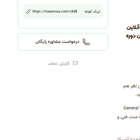
لینک کوتاه
698
/c
https://liveamooz.com
نلاین
ن دوره
درخواست مشاوره رایگان
گزارش تخلف
 است و از این نظر هم
د.
است. کل آزمون دارای دو مدل آکادمیک Academic و عمومی General Training
ه مدت فنی و
تحده آمریکا