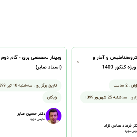
کترومغناطیس و آمار و
وبینار تخصصی برق - گام دوم
ژه کنکور 1400
(استاد صابر)
زش :
2 ساعت
تاریخ برگزاری :
سه‌شنبه 10 تیر 1399
اری :
سه‌شنبه 25 شهریور 1399
رایگان
دکتر حسین صابر
مدرس دوره
تر فرهاد عباس نژاد
س دوره