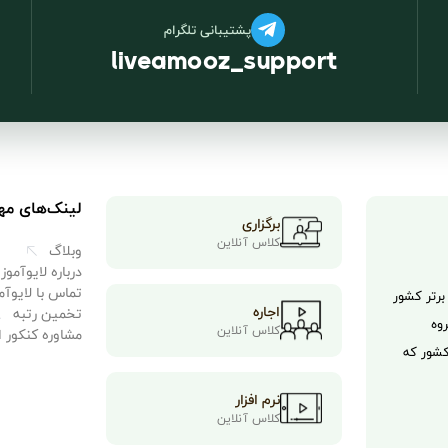
پشتیبانی تلگرام
liveamooz_support
لینک‌های مه
برگزاری
کلاس آنلاین
وبلاگ
درباره لایوآموز
تماس با لایوآم
موسسات برتر کشور
اجاره
تخمین رتبه
وه
کلاس آنلاین
مشاوره کنکور ا
برتر کشور که
نرم افزار
کلاس آنلاین