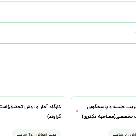
یریت جلسه و پاسخگویی
کارگاه آمار و روش تحقیق(استا
ت تخصصی(مصاحبه دکتری)
گراوند)
زش :
5 ساعت
مدت آموزش :
12 ساعت