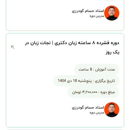
1. مهندسی گرامر (ویژه تست‌زنی)
استاد حسام گودرزی
مدرس دوره
تدریس مباحث پرتکرار گرامری در
آزمون‌های EPT و MSRT (مانند
جملات شرطی، معلوم و مجهول،
دوره فشرده ۸ ساعته زبان دکتری | نجات زبان در
حروف ربط، تطابق فعل و فاعل و...).
یک روز
آموزش تکنیک‌های تشخیص سریع
گزینه صحیح بدون نیاز به ترجمه
مدت آموزش :
8 ساعت
کامل جمله.
تاریخ برگزاری :
پنج‌شنبه 18 دی 1404
مبلغ دوره :
۴,۲۰۰,۰۰۰ تومان
بررسی تله‌های تستی رایج که طراحان
سوال استفاده می‌کنند.
استاد حسام گودرزی
مدرس دوره