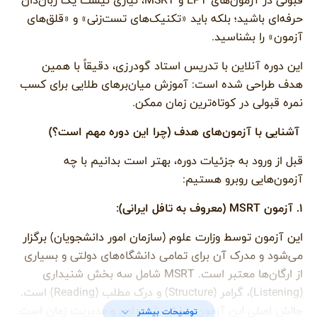
قبولی در آزمون‌های EPT و MSRT، نیازی نیست یک زبان‌دان
حرفه‌ای باشید؛ بلکه باید «تکنیک‌های تست‌زنی» و «قلق‌های
آزمون» را بشناسید.
این دوره آنلاین با تدریس استاد گودرزی، دقیقاً با همین
هدف طراحی شده است: آموزش میان‌برهای طلایی برای کسب
نمره قبولی در کوتاه‌ترین زمان ممکن.
آشنایی با آزمون‌های هدف (چرا این دوره مهم است؟)
قبل از ورود به جزئیات دوره، بهتر است بدانیم با چه
آزمون‌هایی روبرو هستیم:
۱. آزمون MSRT (معروف به تافل ایرانی):
این آزمون توسط وزارت علوم (سازمان امور دانشجویان) برگزار
می‌شود و مدرک آن برای تمامی دانشگاه‌های دولتی و بسیاری
از ارگان‌ها معتبر است. MSRT شامل سه بخش شنیداری
(Listening)، گرامر (Structure) و درک مطلب (Reading) است.
چالش اصلی این آزمون، بخش شنیداری و مدیریت زمان است.
توضیحات بیشتر