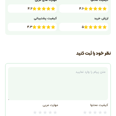
طولانی.
۴.۲
۴.۶
چگونه ایده اصلی متن (Main Idea)
ارزش خرید
کیفیت پشتیبانی
را در ۱۰ ثانیه پیدا کنیم؟
۴.۳
۵
روش‌های پاسخگویی به سوالات
مرجع ضمیر و استنباطی.
نظر خود را ثبت کنید
متن نظر
۴. تکنیک‌های اختصاصی بخش شنیداری
(ویژه داوطلبان MSRT)
آموزش نحوه گوش دادن هدفمند
برای یافتن کلیدواژه‌ها در مکالمات
کیفیت محتوا
مهارت مربی
کوتاه و بلند.
★
★
★
★
★
★
★
★
★
★